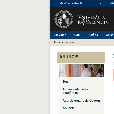
dil
En vigor
Avui
Històric
Cerca
Inici
En vigor
ANUNCIS
Tots
Accés i admissió
acadèmica
Acords òrgans de Govern
Anuncis