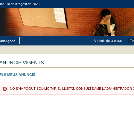
luns, 10 de d?agost de 2026
Anuncis de la unitat:
 avançada
ANUNCIS VIGENTS
ELS MEUS ANUNCIS
NO S'HA POGUT SOL·LICITAR EL LLISTAT, CONSULTE AMB L'ADMINISTRADOR