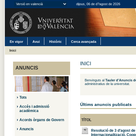
dijous, 06 de d?agost de 2026
En vigor
Avui
Històric
Cerca avançada
Inici
INICI
ANUNCIS
Benvinguts al
Tauler d'Anuncis de
administratius de la universitat.
Tots
Últims anuncis publicats
Accés i admissió
acadèmica
Acords òrgans de Govern
TÍTOL
Anuncis
Resolució de 3 d’agost de 
Internacionalització, Coop