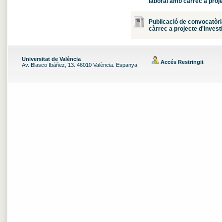
laboral amb càrrec a proje
Publicació de convocatòri
càrrec a projecte d'invest
Universitat de València
Accés Restringit
Av. Blasco Ibáñez, 13. 46010 València. Espanya