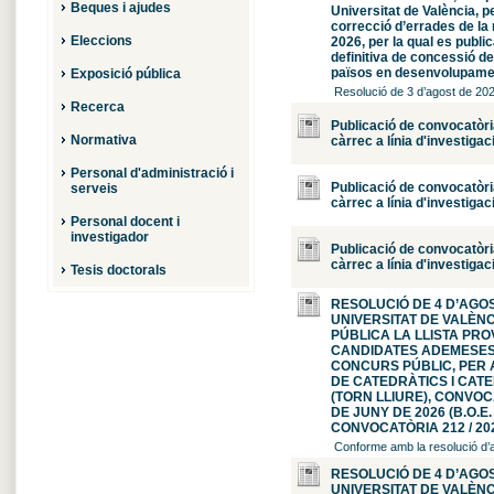
Beques i ajudes
Universitat de València, pe
correcció d’errades de la r
Eleccions
2026, per la qual es publi
definitiva de concessió d
països en desenvolupame
Exposició pública
Resolució de 3 d’agost de 2026
Recerca
Publicació de convocatòri
Normativa
càrrec a línia d'investigac
Personal d'administració i
Publicació de convocatòri
serveis
càrrec a línia d'investigac
Personal docent i
investigador
Publicació de convocatòri
càrrec a línia d'investigac
Tesis doctorals
RESOLUCIÓ DE 4 D’AGOS
UNIVERSITAT DE VALÈNC
PÚBLICA LA LLISTA PRO
CANDIDATES ADEMESES 
CONCURS PÚBLIC, PER A
DE CATEDRÀTICS I CATE
(TORN LLIURE), CONVOC
DE JUNY DE 2026 (B.O.E.
CONVOCATÒRIA 212 / 202
Conforme amb la resolució d’a
RESOLUCIÓ DE 4 D’AGOS
UNIVERSITAT DE VALÈNC