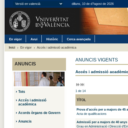
dilluns, 10 de d?agost de 2026
En vigor
Avui
Històric
Cerca avançada
Inici
En vigor
Accés i admissió acadèmica
ANUNCIS VIGENTS
ANUNCIS
Accés i admissió acadèmi
1 de 14
Tots
TÍTOL
Accés i admissió
acadèmica
Prova d'accés per a majors de 45 
Acords òrgans de Govern
Acta de qualificacions
Anuncis
Admissió per a majors de 40 anys
Grau en Administració i Direcció d'E