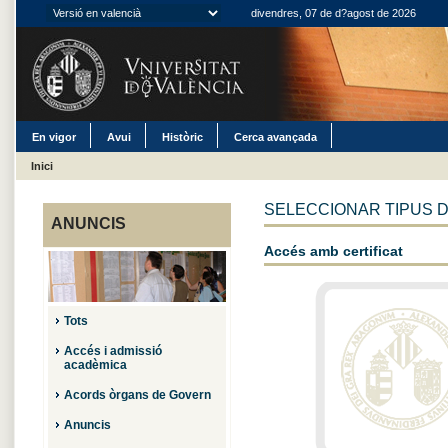
divendres, 07 de d?agost de 2026
En vigor
Avui
Històric
Cerca avançada
Inici
SELECCIONAR TIPUS 
ANUNCIS
Accés amb certificat
Tots
Accés i admissió
acadèmica
Acords òrgans de Govern
Anuncis