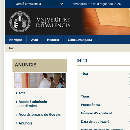
divendres, 07 de d?agost de 2026
En vigor
Avui
Històric
Cerca avançada
Inici
INICI
ANUNCIS
Títol
Tots
Tipus
Accés i admissió
Procedència
acadèmica
Número d'expedient
Acords òrgans de Govern
Data de publicació
Anuncis