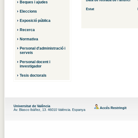
Data de retirada de l'anunci
Beques i ajudes
Estat
Eleccions
Exposició pública
Recerca
Normativa
Personal d'administració i
serveis
Personal docent i
investigador
Tesis doctorals
Universitat de València
Accés Restringit
Av. Blasco Ibáñez, 13. 46010 València. Espanya