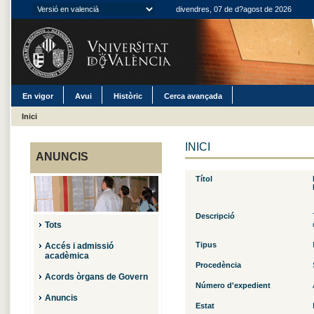
divendres, 07 de d?agost de 2026
En vigor
Avui
Històric
Cerca avançada
Inici
INICI
ANUNCIS
Títol
Descripció
Tots
Tipus
Accés i admissió
acadèmica
Procedència
Acords òrgans de Govern
Número d'expedient
Anuncis
Estat