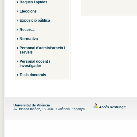
Beques i ajudes
Eleccions
Exposició pública
Recerca
Normativa
Personal d'administració i
serveis
Personal docent i
investigador
Tesis doctorals
Universitat de València
Accés Restringit
Av. Blasco Ibáñez, 13. 46010 València. Espanya