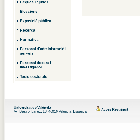
Beques i ajudes
Eleccions
Exposició pública
Recerca
Normativa
Personal d'administració i
serveis
Personal docent i
investigador
Tesis doctorals
Universitat de València
Accés Restringit
Av. Blasco Ibáñez, 13. 46010 València. Espanya