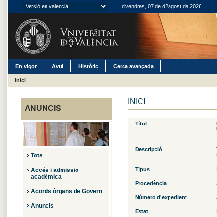
divendres, 07 de d?agost de 2026
En vigor
Avui
Històric
Cerca avançada
Inici
INICI
ANUNCIS
Títol
Descripció
Tots
Tipus
Accés i admissió
acadèmica
Procedència
Acords òrgans de Govern
Número d'expedient
Anuncis
Estat