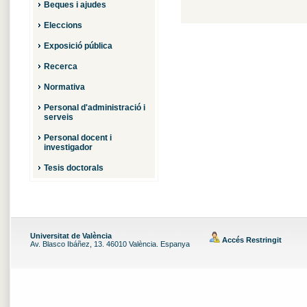
Beques i ajudes
Eleccions
Exposició pública
Recerca
Normativa
Personal d'administració i
serveis
Personal docent i
investigador
Tesis doctorals
Universitat de València
Accés Restringit
Av. Blasco Ibáñez, 13. 46010 València. Espanya