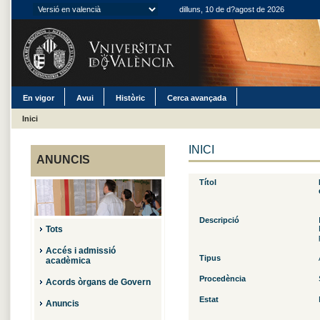
dilluns, 10 de d?agost de 2026
En vigor
Avui
Històric
Cerca avançada
Inici
INICI
ANUNCIS
Títol
Descripció
Tots
Accés i admissió
Tipus
acadèmica
Procedència
Acords òrgans de Govern
Estat
Anuncis