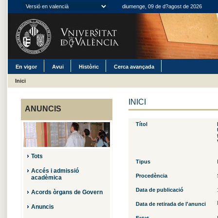
diumenge, 09 de d?agost de 2026
En vigor
Avui
Històric
Cerca avançada
Inici
INICI
ANUNCIS
Títol
Tots
Tipus
Accés i admissió
Procedència
acadèmica
Data de publicació
Acords òrgans de Govern
Data de retirada de l'anunci
Anuncis