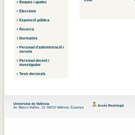
Estat
Beques i ajudes
Eleccions
Exposició pública
Recerca
Normativa
Personal d'administració i
serveis
Personal docent i
investigador
Tesis doctorals
Universitat de València
Accés Restringit
Av. Blasco Ibáñez, 13. 46010 València. Espanya