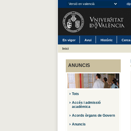
dij
En vigor
Avui
Històric
Cerca
Inici
ANUNCIS
Tots
Accés i admissió
acadèmica
Acords òrgans de Govern
Anuncis