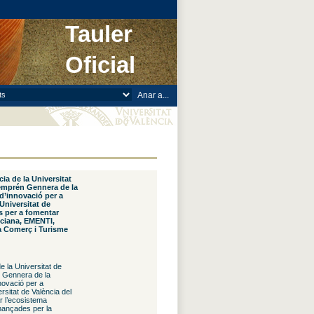
Tauler
Oficial
ia de la Universitat
Vemprén Gennera de la
 d’innovació per a
 Universitat de
s per a fomentar
nciana, EMENTI,
ia Comerç i Turisme
e la Universitat de
 Gennera de la
nnovació per a
rsitat de València del
r l’ecosistema
nançades per la