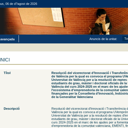
ous, 06 de d?agost de 2026
Anuncis de la unitat:
 avançada
INICI
Títol
Resolució del vicerectorat d’Innovació i Transferènc
de València per la qual es convoca el programa U
Universitat de València per a la resolució de reptes
estudiants de grau, màster i doctorat oficials de la
València del curs 2024-2025 en el marc de les ajude
l’ecosistema d’emprenedoria de la comunitat vale
finançades per la Conselleria d’Innovació, Indústr
de la Generalitat Valenciana
Descripció
Resolució del vicerectorat d’Innovació i Transferència d
València per la qual es convoca el programa UVemprén
Universitat de València per a la resolució de reptes d’i
estudiants de grau, màster i doctorat oficials de la Unive
curs 2024-2025 en el marc de les ajudes per a fomenta
d’emprenedoria de la comunitat valenciana, EMENTI, fi