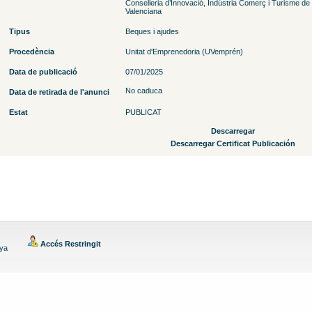
Conselleria d’Innovació, Indústria Comerç i Turisme de 
Valenciana
Tipus
Beques i ajudes
Procedència
Unitat d'Emprenedoria (UVemprén)
Data de publicació
07/01/2025
No caduca
Data de retirada de l'anunci
Estat
PUBLICAT
Descarregar
Descarregar Certificat Publicación
Accés Restringit
nya