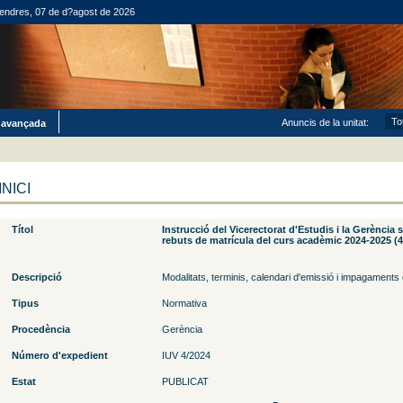
endres, 07 de d?agost de 2026
Anuncis de la unitat:
 avançada
INICI
Títol
Instrucció del Vicerectorat d'Estudis i la Gerència 
rebuts de matrícula del curs acadèmic 2024-2025 (4
Descripció
Modalitats, terminis, calendari d'emissió i impagaments
Tipus
Normativa
Procedència
Gerència
Número d'expedient
IUV 4/2024
Estat
PUBLICAT