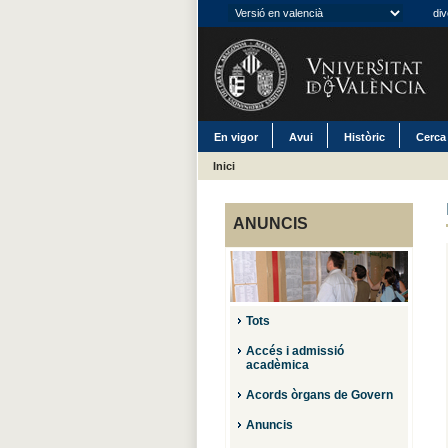
div
En vigor
Avui
Històric
Cerca
Inici
ANUNCIS
Tots
Accés i admissió
acadèmica
Acords òrgans de Govern
Anuncis