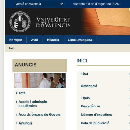
dissabte, 08 de d?agost de 2026
En vigor
Avui
Històric
Cerca avançada
Inici
INICI
ANUNCIS
Títol
Descripció
Tots
Tipus
Accés i admissió
acadèmica
Procedència
Acords òrgans de Govern
Número d'expedient
Anuncis
Data de publicació