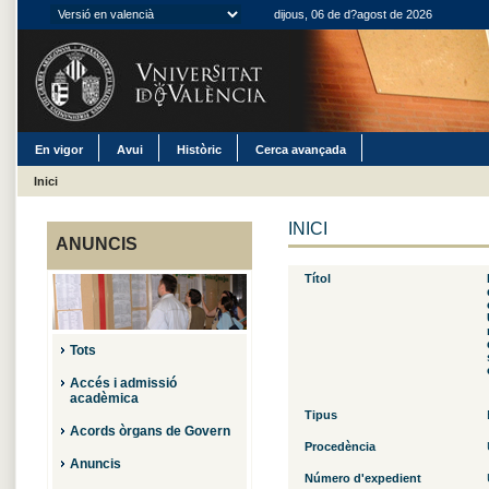
dijous, 06 de d?agost de 2026
En vigor
Avui
Històric
Cerca avançada
Inici
INICI
ANUNCIS
Títol
Tots
Accés i admissió
acadèmica
Tipus
Acords òrgans de Govern
Procedència
Anuncis
Número d'expedient