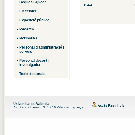
Beques i ajudes
Estat
Eleccions
Exposició pública
Recerca
Normativa
Personal d'administració i
serveis
Personal docent i
investigador
Tesis doctorals
Universitat de València
Accés Restringit
Av. Blasco Ibáñez, 13. 46010 València. Espanya