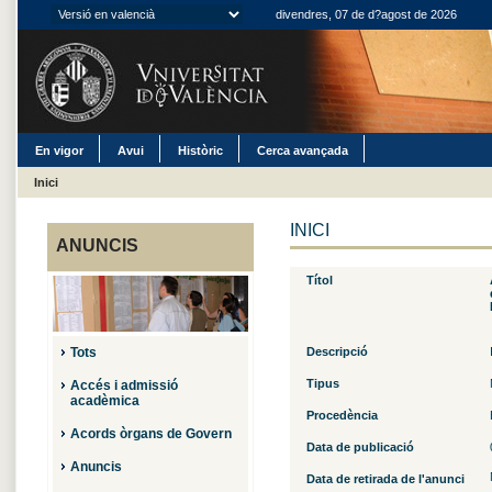
divendres, 07 de d?agost de 2026
En vigor
Avui
Històric
Cerca avançada
Inici
INICI
ANUNCIS
Títol
de
Tots
Descripció
Tipus
Accés i admissió
acadèmica
Procedència
Acords òrgans de Govern
Data de publicació
Anuncis
Data de retirada de l'anunci