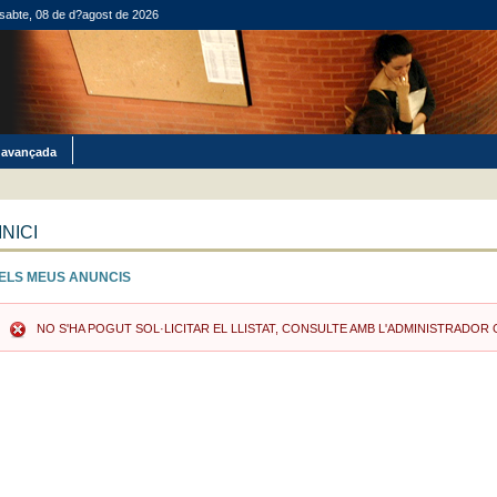
sabte, 08 de d?agost de 2026
 avançada
INICI
ELS MEUS ANUNCIS
NO S'HA POGUT SOL·LICITAR EL LLISTAT, CONSULTE AMB L'ADMINISTRADOR