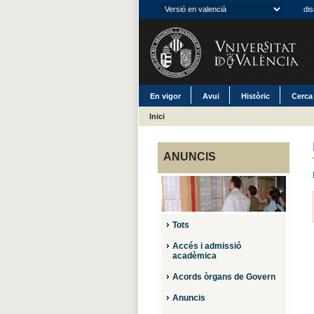
dis
En vigor
Avui
Històric
Cerca
Inici
ANUNCIS
Tots
Accés i admissió
acadèmica
Acords òrgans de Govern
Anuncis