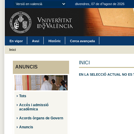
divendres, 07 de d?agost de 2026
En vigor
Avui
Històric
Cerca avançada
Inici
INICI
ANUNCIS
EN LA SELECCIÓ ACTUAL NO ES
Tots
Accés i admissió
acadèmica
Acords òrgans de Govern
Anuncis