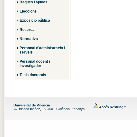
Beques i ajudes
Eleccions
Exposició pública
Recerca
Normativa
Personal d'administració i
serveis
Personal docent i
investigador
Tesis doctorals
Universitat de València
Accés Restringit
Av. Blasco Ibáñez, 13. 46010 València. Espanya