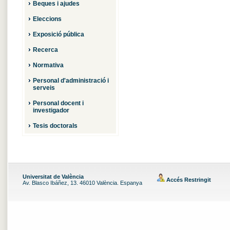
Beques i ajudes
Eleccions
Exposició pública
Recerca
Normativa
Personal d'administració i
serveis
Personal docent i
investigador
Tesis doctorals
Universitat de València
Accés Restringit
Av. Blasco Ibáñez, 13. 46010 València. Espanya