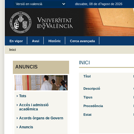
dissabte, 08 de d?agost de 2026
En vigor
Avui
Històric
Cerca avançada
Inici
INICI
ANUNCIS
Títol
Descripció
Tots
Tipus
Accés i admissió
Procedència
acadèmica
Estat
Acords òrgans de Govern
Anuncis