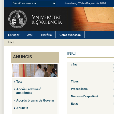
divendres, 07 de d?agost de 2026
En vigor
Avui
Històric
Cerca avançada
Inici
INICI
ANUNCIS
Títol
Tots
Tipus
Procedència
Accés i admissió
acadèmica
Número d'expedient
Acords òrgans de Govern
Estat
Anuncis