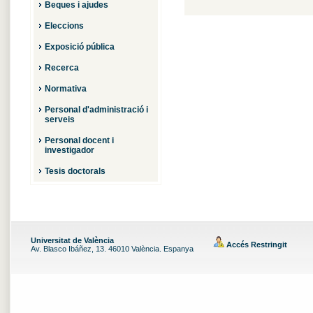
Beques i ajudes
Eleccions
Exposició pública
Recerca
Normativa
Personal d'administració i
serveis
Personal docent i
investigador
Tesis doctorals
Universitat de València
Accés Restringit
Av. Blasco Ibáñez, 13. 46010 València. Espanya