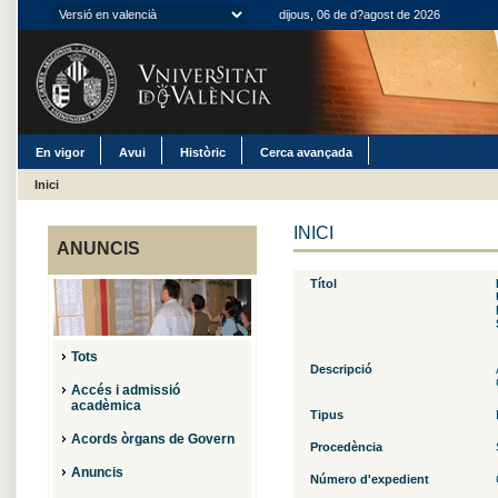
dijous, 06 de d?agost de 2026
En vigor
Avui
Històric
Cerca avançada
Inici
INICI
ANUNCIS
Títol
Tots
Descripció
Accés i admissió
acadèmica
Tipus
Acords òrgans de Govern
Procedència
Anuncis
Número d'expedient