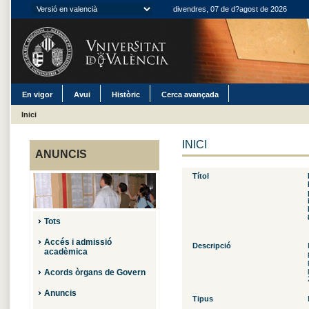
divendres, 07 de d?agost de 2026
En vigor
Avui
Històric
Cerca avançada
Inici
INICI
ANUNCIS
Títol
Tots
Accés i admissió
Descripció
acadèmica
Acords òrgans de Govern
Anuncis
Tipus