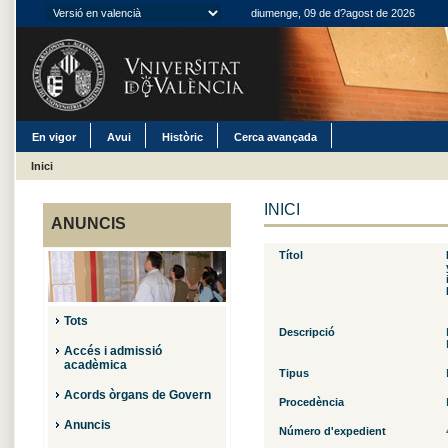
diumenge, 09 de d?agost de 2026
En vigor
Avui
Històric
Cerca avançada
Inici
INICI
ANUNCIS
Títol
Tots
Descripció
Accés i admissió
acadèmica
Tipus
Acords òrgans de Govern
Procedència
Anuncis
Número d'expedient