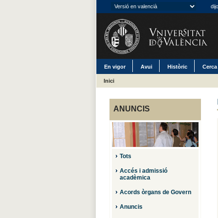
dij
En vigor
Avui
Històric
Cerca
Inici
ANUNCIS
Tots
Accés i admissió
acadèmica
Acords òrgans de Govern
Anuncis