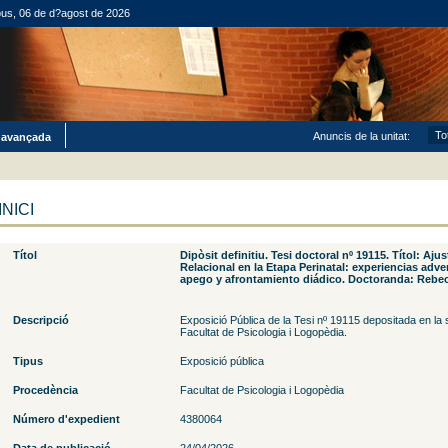
ous, 06 de d?agost de 2026
Anuncis de la unitat:
 avançada
INICI
Títol
Dipòsit definitiu. Tesi doctoral nº 19115. Títol: Aj
Relacional en la Etapa Perinatal: experiencias adver
apego y afrontamiento diádico. Doctoranda: Rebec
Descripció
Exposició Pública de la Tesi nº 19115 depositada en la s
Facultat de Psicologia i Logopèdia.
Tipus
Exposició pública
Procedència
Facultat de Psicologia i Logopèdia
Número d'expedient
4380064