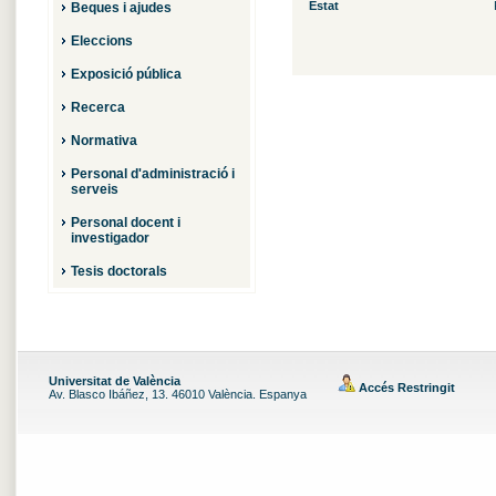
Estat
Beques i ajudes
Eleccions
Exposició pública
Recerca
Normativa
Personal d'administració i
serveis
Personal docent i
investigador
Tesis doctorals
Universitat de València
Accés Restringit
Av. Blasco Ibáñez, 13. 46010 València. Espanya