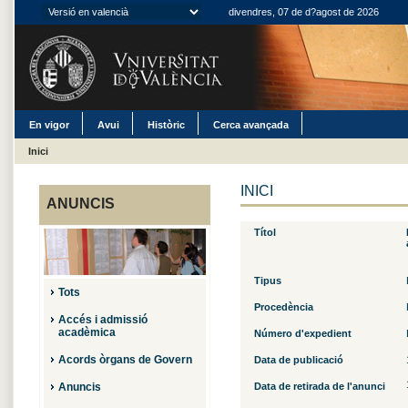
divendres, 07 de d?agost de 2026
En vigor
Avui
Històric
Cerca avançada
Inici
INICI
ANUNCIS
Títol
Tipus
Tots
Procedència
Accés i admissió
acadèmica
Número d'expedient
Acords òrgans de Govern
Data de publicació
Anuncis
Data de retirada de l'anunci