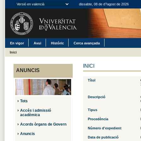
dissabte, 08 de d?agost de 2026
En vigor
Avui
Històric
Cerca avançada
Inici
INICI
ANUNCIS
Títol
Descripció
Tots
Tipus
Accés i admissió
acadèmica
Procedència
Acords òrgans de Govern
Número d'expedient
Anuncis
Data de publicació