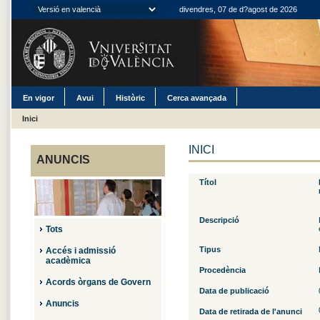
divendres, 07 de d?agost de 2026
En vigor
Avui
Històric
Cerca avançada
Inici
INICI
ANUNCIS
Títol
Descripció
Tots
Tipus
Accés i admissió
acadèmica
Procedència
Acords òrgans de Govern
Data de publicació
Anuncis
Data de retirada de l'anunci