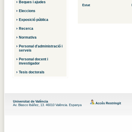
Beques i ajudes
Estat
Eleccions
Exposició pública
Recerca
Normativa
Personal d'administració i
serveis
Personal docent i
investigador
Tesis doctorals
Universitat de València
Accés Restringit
Av. Blasco Ibáñez, 13. 46010 València. Espanya