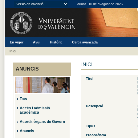
dilluns, 10 de d?agost de 2026
En vigor
Avui
Històric
Cerca avançada
Inici
INICI
ANUNCIS
Títol
Tots
Descripció
Accés i admissió
acadèmica
Acords òrgans de Govern
Tipus
Anuncis
Procedència