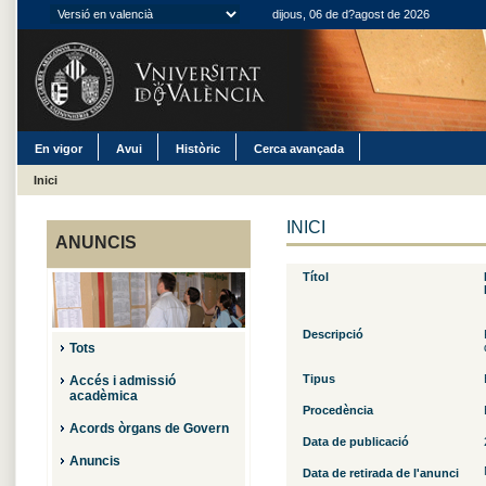
dijous, 06 de d?agost de 2026
En vigor
Avui
Històric
Cerca avançada
Inici
INICI
ANUNCIS
Títol
Descripció
Tots
Tipus
Accés i admissió
acadèmica
Procedència
Acords òrgans de Govern
Data de publicació
Anuncis
Data de retirada de l'anunci