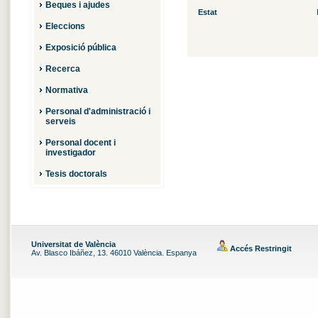
Beques i ajudes
Estat
Eleccions
Exposició pública
Recerca
Normativa
Personal d'administració i
serveis
Personal docent i
investigador
Tesis doctorals
Universitat de València
Accés Restringit
Av. Blasco Ibáñez, 13. 46010 València. Espanya