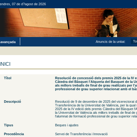
endres, 07 de d?agost de 2026
Anuncis de la unitat:
 avançada
INICI
Títol
Resolució de concessió dels premis 2025 de la IV e
Càtedra del Bàsquet l'Alqueria del Basquet de la Un
als millors treballs de final de grau realitzats per 
professional de grau superior relacionat amb el bà
Descripció
Resolució de 9 de desembre de 2025 del vicerectorat d'
Transferència de la Universitat de València, per la qual
2025 de la IV edició dels premis Càtedra del Bàsquet l'
la Universitat de València als millors treballs de final de 
l'alumnat de formació professional de grau superior rel
Tipus
Beques i ajudes
Procedència
Servei de Transferència i Innovació