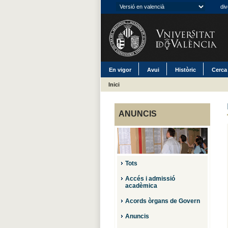
div
En vigor
Avui
Històric
Cerca
Inici
ANUNCIS
Tots
Accés i admissió
acadèmica
Acords òrgans de Govern
Anuncis