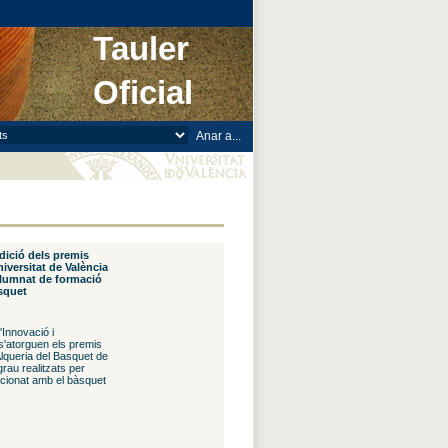
Tauler
Oficial
dició dels premis
iversitat de València
l'alumnat de formació
squet
Innovació i
 s'atorguen els premis
Alqueria del Basquet de
grau realitzats per
acionat amb el bàsquet