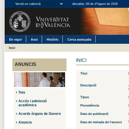
dissabte, 08 de d?agost de 2026
En vigor
Avui
Històric
Cerca avançada
Inici
INICI
ANUNCIS
Títol
Descripció
Tots
Tipus
Accés i admissió
acadèmica
Procedència
Acords òrgans de Govern
Data de publicació
Anuncis
Data de retirada de l'anunci