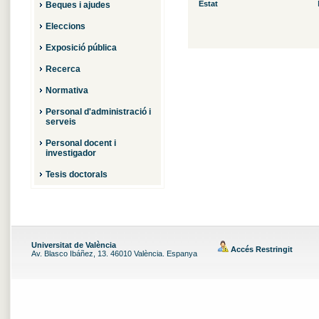
Estat
Beques i ajudes
Eleccions
Exposició pública
Recerca
Normativa
Personal d'administració i
serveis
Personal docent i
investigador
Tesis doctorals
Universitat de València
Accés Restringit
Av. Blasco Ibáñez, 13. 46010 València. Espanya