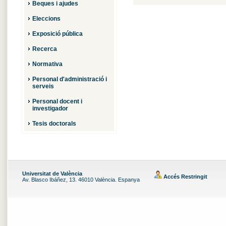
Beques i ajudes
Eleccions
Exposició pública
Recerca
Normativa
Personal d'administració i
serveis
Personal docent i
investigador
Tesis doctorals
Universitat de València
Accés Restringit
Av. Blasco Ibáñez, 13. 46010 València. Espanya