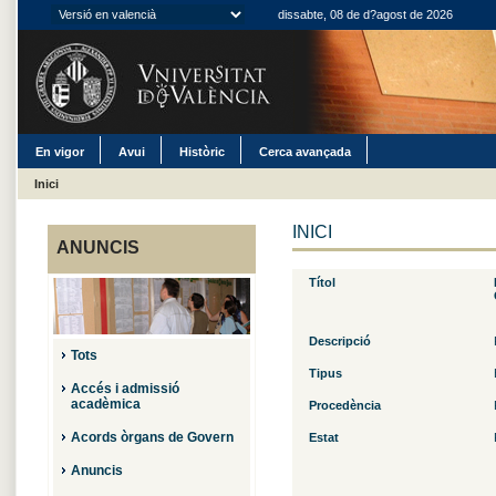
dissabte, 08 de d?agost de 2026
En vigor
Avui
Històric
Cerca avançada
Inici
INICI
ANUNCIS
Títol
Descripció
Tots
Tipus
Accés i admissió
acadèmica
Procedència
Acords òrgans de Govern
Estat
Anuncis