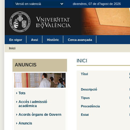
divendres, 07 de d?agost de 2026
En vigor
Avui
Històric
Cerca avançada
Inici
INICI
ANUNCIS
Títol
Descripció
Tots
Tipus
Accés i admissió
acadèmica
Procedència
Acords òrgans de Govern
Estat
Anuncis