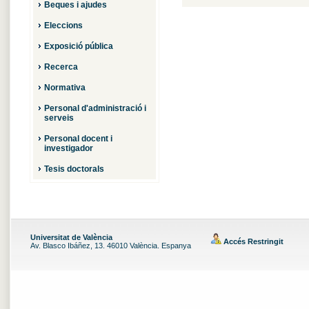
Beques i ajudes
Eleccions
Exposició pública
Recerca
Normativa
Personal d'administració i
serveis
Personal docent i
investigador
Tesis doctorals
Universitat de València
Accés Restringit
Av. Blasco Ibáñez, 13. 46010 València. Espanya