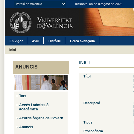
dissabte, 08 de d?agost de 2026
En vigor
Avui
Històric
Cerca avançada
Inici
INICI
ANUNCIS
Títol
Tots
Descripció
Accés i admissió
acadèmica
Acords òrgans de Govern
Tipus
Anuncis
Procedència