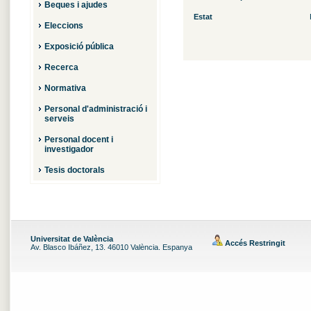
Beques i ajudes
Estat
Eleccions
Exposició pública
Recerca
Normativa
Personal d'administració i
serveis
Personal docent i
investigador
Tesis doctorals
Universitat de València
Accés Restringit
Av. Blasco Ibáñez, 13. 46010 València. Espanya