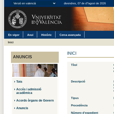
divendres, 07 de d?agost de 2026
En vigor
Avui
Històric
Cerca avançada
Inici
INICI
ANUNCIS
Títol
Tots
Descripció
Accés i admissió
acadèmica
Tipus
Acords òrgans de Govern
Procedència
Anuncis
Número d'expedient