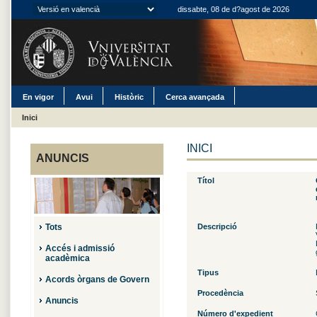
dissabte, 08 de d?agost de 2026
En vigor
Avui
Històric
Cerca avançada
Inici
INICI
ANUNCIS
Títol
Tots
Descripció
Accés i admissió
acadèmica
Tipus
Acords òrgans de Govern
Procedència
Anuncis
Número d'expedient