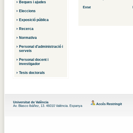
Beques i ajudes
Estat
Eleccions
Exposició pública
Recerca
Normativa
Personal d'administració i
serveis
Personal docent i
investigador
Tesis doctorals
Universitat de València
Accés Restringit
Av. Blasco Ibáñez, 13. 46010 València. Espanya