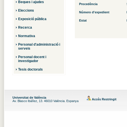
Beques i ajudes
Procedència
Eleccions
Número d'expedient
Exposició pública
Estat
Recerca
Normativa
Personal d'administració i
serveis
Personal docent i
investigador
Tesis doctorals
Universitat de València
Accés Restringit
Av. Blasco Ibáñez, 13. 46010 València. Espanya