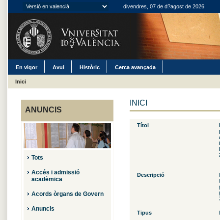
divendres, 07 de d?agost de 2026
En vigor
Avui
Històric
Cerca avançada
Inici
INICI
ANUNCIS
Títol
Tots
Accés i admissió
Descripció
acadèmica
Acords òrgans de Govern
Anuncis
Tipus