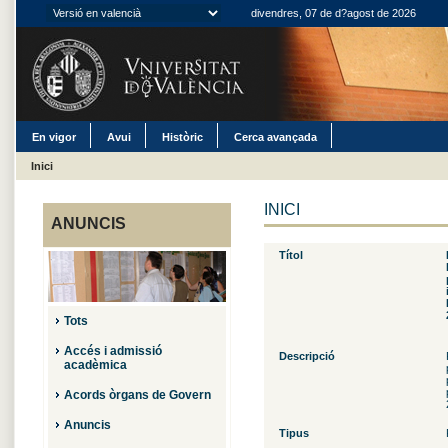
divendres, 07 de d?agost de 2026
En vigor
Avui
Històric
Cerca avançada
Inici
INICI
ANUNCIS
Títol
Tots
Accés i admissió
Descripció
acadèmica
Acords òrgans de Govern
Anuncis
Tipus