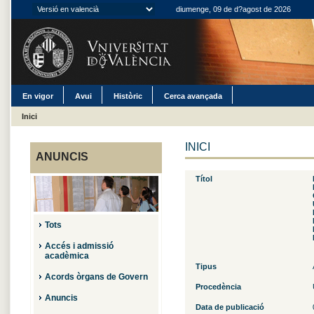
diumenge, 09 de d?agost de 2026
En vigor
Avui
Històric
Cerca avançada
Inici
INICI
ANUNCIS
Títol
Tots
Accés i admissió
acadèmica
Tipus
Acords òrgans de Govern
Procedència
Anuncis
Data de publicació