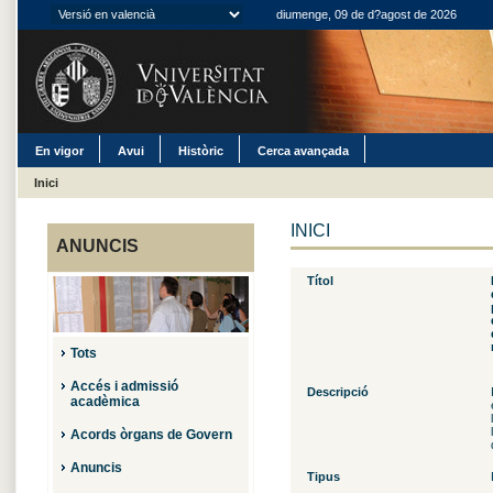
diumenge, 09 de d?agost de 2026
En vigor
Avui
Històric
Cerca avançada
Inici
INICI
ANUNCIS
Títol
Tots
Accés i admissió
Descripció
acadèmica
Acords òrgans de Govern
Anuncis
Tipus