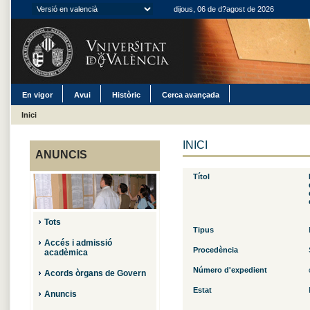
dijous, 06 de d?agost de 2026
En vigor
Avui
Històric
Cerca avançada
Inici
INICI
ANUNCIS
Títol
Tots
Tipus
Accés i admissió
Procedència
acadèmica
Número d'expedient
Acords òrgans de Govern
Estat
Anuncis