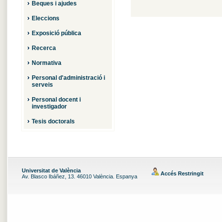
Beques i ajudes
Eleccions
Exposició pública
Recerca
Normativa
Personal d'administració i
serveis
Personal docent i
investigador
Tesis doctorals
Universitat de València
Accés Restringit
Av. Blasco Ibáñez, 13. 46010 València. Espanya