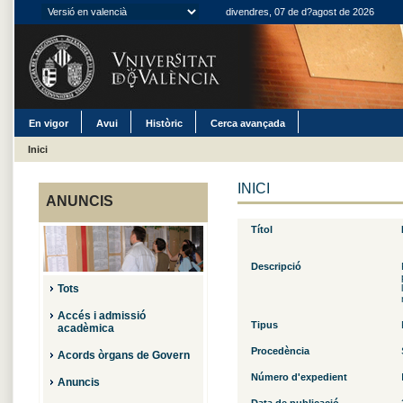
divendres, 07 de d?agost de 2026
En vigor
Avui
Històric
Cerca avançada
Inici
INICI
ANUNCIS
Títol
Descripció
Tots
Accés i admissió
Tipus
acadèmica
Procedència
Acords òrgans de Govern
Número d'expedient
Anuncis