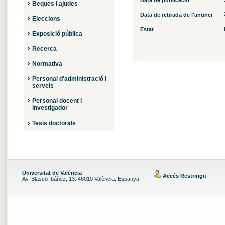
Data de publicació
Beques i ajudes
Data de retirada de l'anunci
Eleccions
Estat
Exposició pública
Recerca
Normativa
Personal d'administració i
serveis
Personal docent i
investigador
Tesis doctorals
Universitat de València
Accés Restringit
Av. Blasco Ibáñez, 13. 46010 València. Espanya