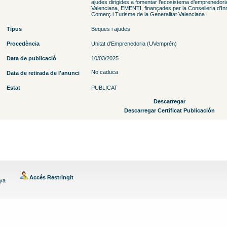
ajudes dirigides a fomentar l’ecosistema d’emprenedori
Valenciana, EMENTI, finançades per la Conselleria d’Inn
Comerç i Turisme de la Generalitat Valenciana
Tipus
Beques i ajudes
Procedència
Unitat d'Emprenedoria (UVemprén)
Data de publicació
10/03/2025
No caduca
Data de retirada de l'anunci
Estat
PUBLICAT
Descarregar
Descarregar Certificat Publicación
Accés Restringit
nya