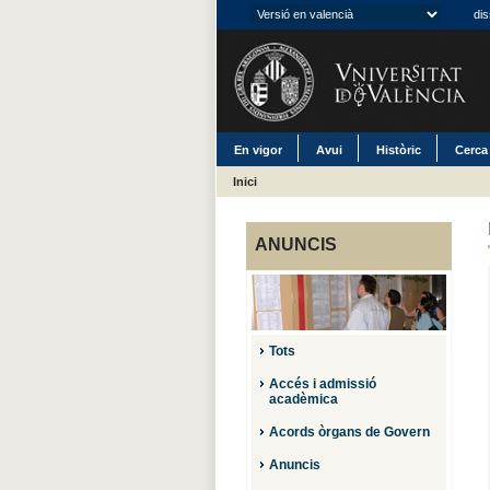
dis
En vigor
Avui
Històric
Cerca
Inici
ANUNCIS
Tots
Accés i admissió
acadèmica
Acords òrgans de Govern
Anuncis