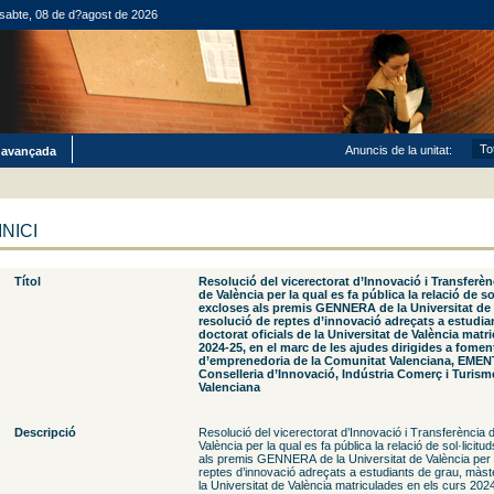
sabte, 08 de d?agost de 2026
Anuncis de la unitat:
 avançada
INICI
Títol
Resolució del vicerectorat d’Innovació i Transferènc
de València per la qual es fa pública la relació de s
excloses als premis GENNERA de la Universitat de V
resolució de reptes d’innovació adreçats a estudian
doctorat oficials de la Universitat de València matr
2024-25, en el marc de les ajudes dirigides a fomen
d’emprenedoria de la Comunitat Valenciana, EMENTI
Conselleria d’Innovació, Indústria Comerç i Turisme
Valenciana
Descripció
Resolució del vicerectorat d’Innovació i Transferència d
València per la qual es fa pública la relació de sol·lici
als premis GENNERA de la Universitat de València per a
reptes d’innovació adreçats a estudiants de grau, màster
la Universitat de València matriculades en els curs 202