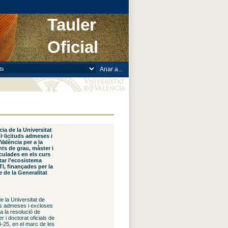
Tauler
Oficial
ia de la Universitat
ol·licituds admeses i
alència per a la
ts de grau, màster i
iculades en els curs
tar l’ecosistema
, finançades per la
 de la Generalitat
e la Universitat de
tuds admeses i excloses
 la resolució de
 i doctorat oficials de
4-25, en el marc de les