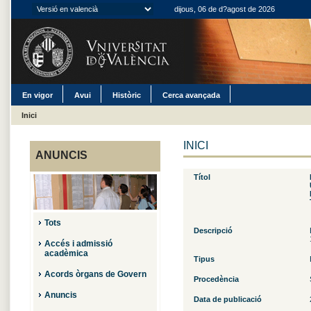
dijous, 06 de d?agost de 2026
En vigor
Avui
Històric
Cerca avançada
Inici
INICI
ANUNCIS
Títol
Tots
Descripció
Accés i admissió
acadèmica
Tipus
Acords òrgans de Govern
Procedència
Anuncis
Data de publicació