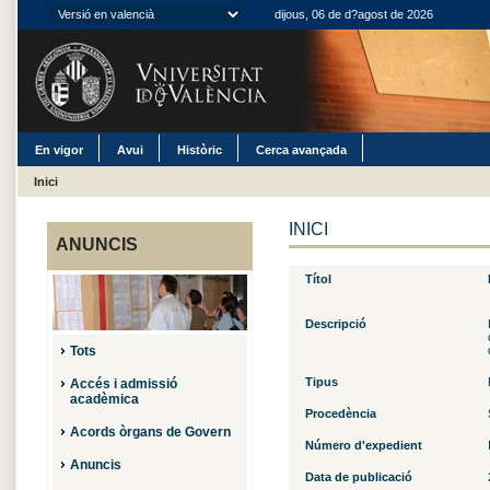
dijous, 06 de d?agost de 2026
En vigor
Avui
Històric
Cerca avançada
Inici
INICI
ANUNCIS
Títol
Descripció
Tots
Tipus
Accés i admissió
acadèmica
Procedència
Acords òrgans de Govern
Número d'expedient
Anuncis
Data de publicació