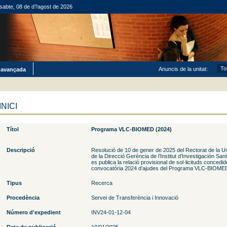
sabte, 08 de d?agost de 2026
Anuncis de la unitat:
 avançada
INICI
Títol
Programa VLC-BIOMED (2024)
Descripció
Resolució de 10 de gener de 2025 del Rectorat de la Uni
de la Direcció Gerència de l’Institut d’Investigación Sani
es publica la relació provisional de sol·licituds concedi
convocatòria 2024 d’ajudes del Programa VLC-BIOME
Tipus
Recerca
Procedència
Servei de Transferència i Innovació
Número d'expedient
INV24-01-12-04