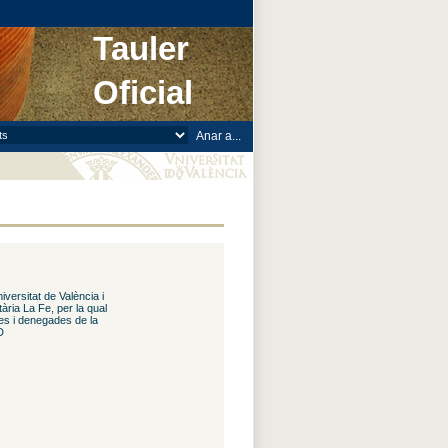
Tauler
Oficial
versitat de València i
tària La Fe, per la qual
des i denegades de la
D