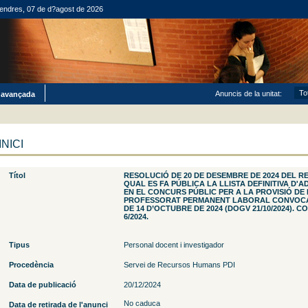
endres, 07 de d?agost de 2026
Anuncis de la unitat:
 avançada
INICI
Títol
RESOLUCIÓ DE 20 DE DESEMBRE DE 2024 DEL R
QUAL ES FA PÚBLICA LA LLISTA DEFINITIVA D'
EN EL CONCURS PÚBLIC PER A LA PROVISIÓ DE
PROFESSORAT PERMANENT LABORAL CONVOCA
DE 14 D’OCTUBRE DE 2024 (DOGV 21/10/2024). 
6/2024.
Tipus
Personal docent i investigador
Procedència
Servei de Recursos Humans PDI
Data de publicació
20/12/2024
No caduca
Data de retirada de l'anunci