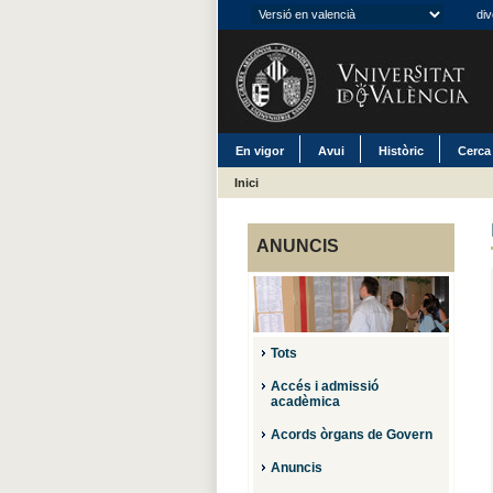
div
En vigor
Avui
Històric
Cerca
Inici
ANUNCIS
Tots
Accés i admissió
acadèmica
Acords òrgans de Govern
Anuncis