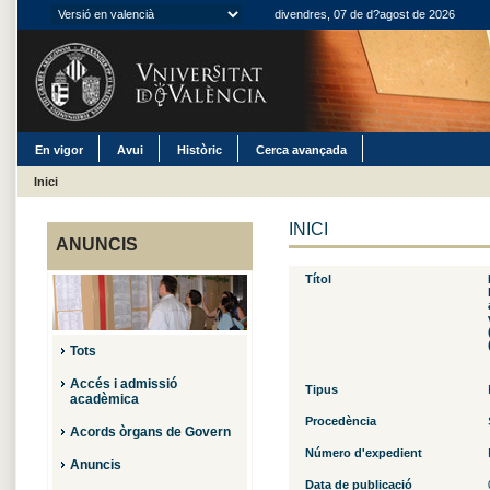
divendres, 07 de d?agost de 2026
En vigor
Avui
Històric
Cerca avançada
Inici
INICI
ANUNCIS
Títol
Tots
Accés i admissió
Tipus
acadèmica
Procedència
Acords òrgans de Govern
Número d'expedient
Anuncis
Data de publicació