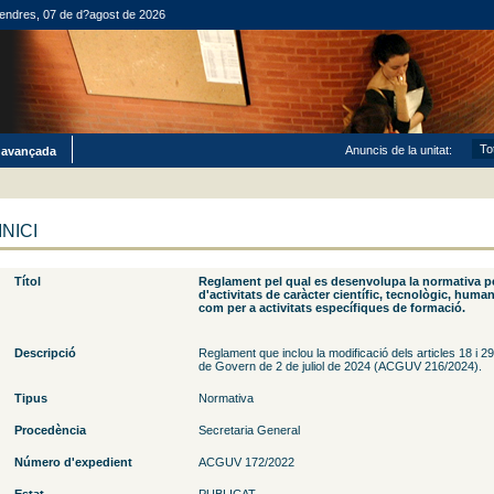
endres, 07 de d?agost de 2026
Anuncis de la unitat:
 avançada
INICI
Títol
Reglament pel qual es desenvolupa la normativa pe
d'activitats de caràcter científic, tecnològic, humanís
com per a activitats específiques de formació.
Descripció
Reglament que inclou la modificació dels articles 18 i 2
de Govern de 2 de juliol de 2024 (ACGUV 216/2024).
Tipus
Normativa
Procedència
Secretaria General
Número d'expedient
ACGUV 172/2022