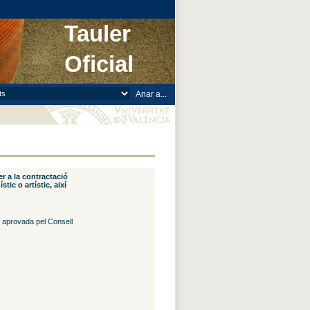
Tauler
Oficial
r a la contractació
tic o artístic, així
9 aprovada pel Consell