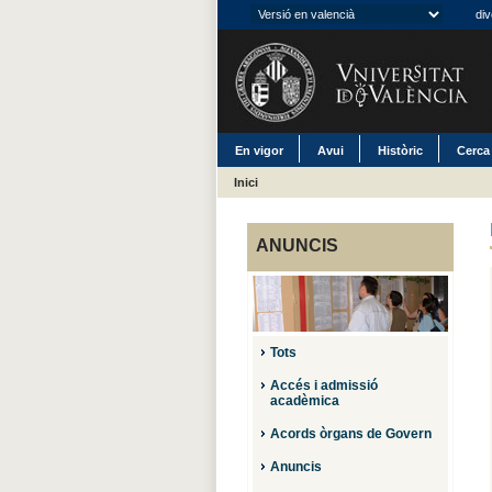
div
En vigor
Avui
Històric
Cerca
Inici
ANUNCIS
Tots
Accés i admissió
acadèmica
Acords òrgans de Govern
Anuncis