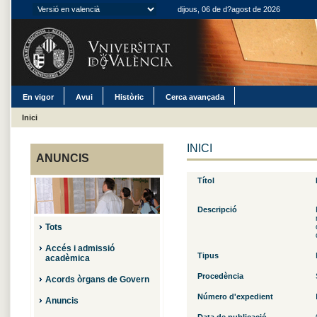
dijous, 06 de d?agost de 2026
En vigor
Avui
Històric
Cerca avançada
Inici
INICI
ANUNCIS
Títol
Descripció
Tots
Accés i admissió
Tipus
acadèmica
Procedència
Acords òrgans de Govern
Número d'expedient
Anuncis