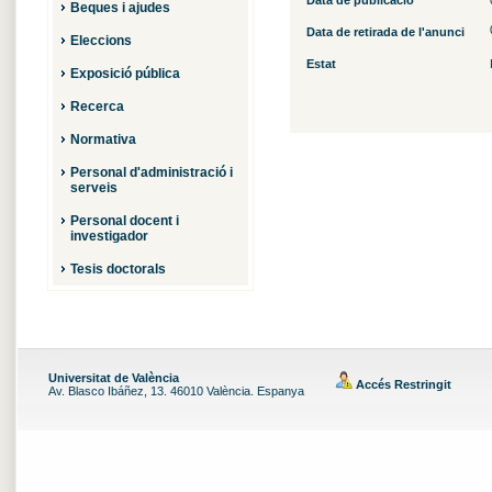
Data de publicació
Beques i ajudes
Data de retirada de l'anunci
Eleccions
Estat
Exposició pública
Recerca
Normativa
Personal d'administració i
serveis
Personal docent i
investigador
Tesis doctorals
Universitat de València
Accés Restringit
Av. Blasco Ibáñez, 13. 46010 València. Espanya