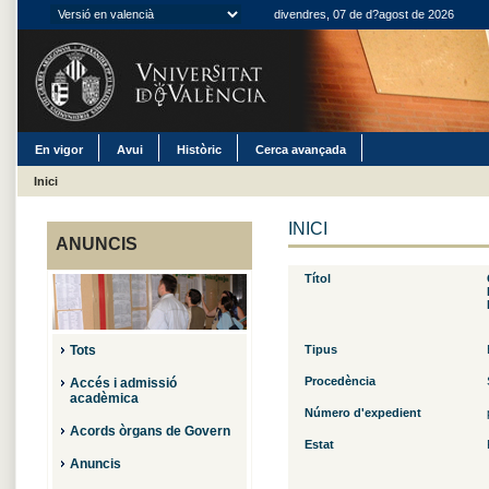
divendres, 07 de d?agost de 2026
En vigor
Avui
Històric
Cerca avançada
Inici
INICI
ANUNCIS
Títol
Tots
Tipus
Procedència
Accés i admissió
acadèmica
Número d'expedient
Acords òrgans de Govern
Estat
Anuncis