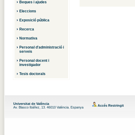
Beques i ajudes
Eleccions
Exposició pública
Recerca
Normativa
Personal d'administració i
serveis
Personal docent i
investigador
Tesis doctorals
Universitat de València
Accés Restringit
Av. Blasco Ibáñez, 13. 46010 València. Espanya