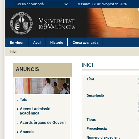
dissabte, 08 de d?agost de 2026
En vigor
Avui
Històric
Cerca avançada
Inici
INICI
ANUNCIS
Títol
Descripció
Tots
Accés i admissió
acadèmica
Tipus
Acords òrgans de Govern
Procedència
Anuncis
Número d'expedient